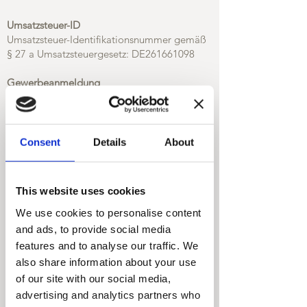
Umsatzsteuer-ID
Umsatzsteuer-Identifikationsnummer gemäß
§ 27 a Umsatzsteuergesetz: DE261661098
Gewerbeanmeldung
Die Gewerbeanmeldung nach §14 GewO
GewO wurde am
27.06.2018
durch Stadt
Mönchengladbach erteilt.
Consent
Details
About
Angaben zur Berufshaftpflichtversicherung
Name und Sitz des Versicherers:
Provinzialplatz 1
This website uses cookies
40591 Düsseldorf
Geltungsraum der Versicherung: Deutschland
We use cookies to personalise content
and ads, to provide social media
EU-Streitschlichtung
features and to analyse our traffic. We
Die Europäische Kommission stellt eine
also share information about your use
Plattform zur Online-Streitbeilegung (OS)
of our site with our social media,
bereit:
advertising and analytics partners who
https://ec.europa.eu/consumers/odr/.