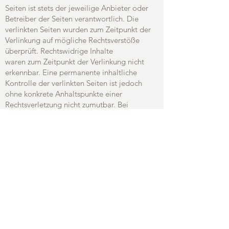
Seiten ist stets der jeweilige Anbieter oder
Betreiber der Seiten verantwortlich. Die
verlinkten Seiten wurden zum Zeitpunkt der
Verlinkung auf mögliche Rechtsverstöße
überprüft. Rechtswidrige Inhalte
waren zum Zeitpunkt der Verlinkung nicht
erkennbar. Eine permanente inhaltliche
Kontrolle der verlinkten Seiten ist jedoch
ohne konkrete Anhaltspunkte einer
Rechtsverletzung nicht zumutbar. Bei
Bekanntwerden von Rechtsverletzungen
werden wir derartige Links
umgehend entfernen.
Bilder- und Videonutzung
Bilder- und Videomaterial stammen von
FocusBlue / Petra Brinkmann, sowie wix.com
(lizenzfrei), Lizenzierte Bilder
(Premiumaccount) freepic.net und
persönliche Fotos von Tim Kramer.